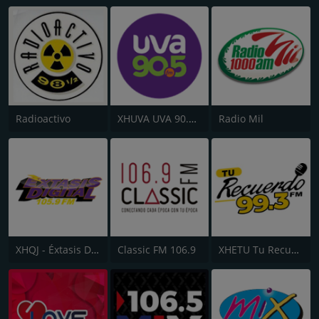
Radioactivo
XHUVA UVA 90.5 FM
Radio Mil
XHQJ - Éxtasis Digital Guadalajara
Classic FM 106.9
XHETU Tu Recuerdo FM 99.3