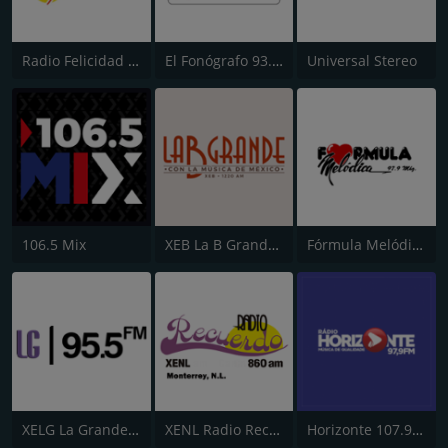
Radio Felicidad 1180 AM
El Fonógrafo 93.7 FM HD2
Universal Stereo
106.5 Mix
XEB La B Grande 1220 AM
Fórmula Melódica
XELG La Grande 680 AM
XENL Radio Recuerdo
Horizonte 107.9 FM