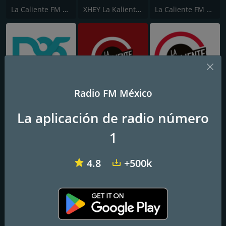
La Caliente FM 94.1
XHEY La Kaliente 102.9
La Caliente FM 94.5
Radio FM México
XHCHH D95
La Caliente FM 97.1
La Caliente 99.9
La aplicación de radio número
1
4.8
+500k
XHJD FM (D99 FM)
La Caliente FM 102.5
Yucatán FM