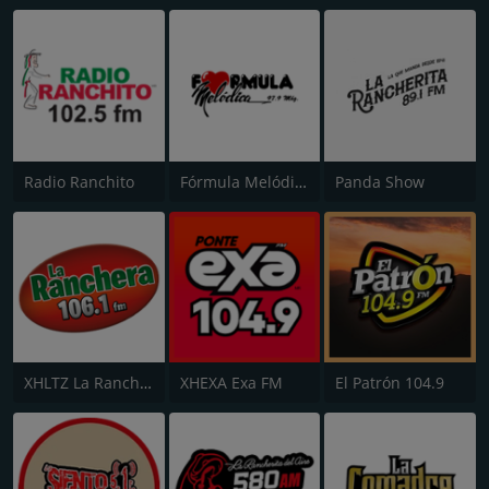
Radio Ranchito
Fórmula Melódica
Panda Show
XHLTZ La Ranchera 106.1 FM
XHEXA Exa FM
El Patrón 104.9