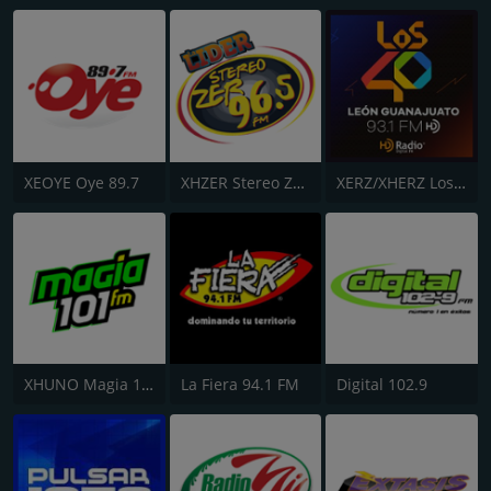
XEOYE Oye 89.7
XHZER Stereo ZER 96.5
XERZ/XHERZ Los 40 Principales - León
XHUNO Magia 101 FM
La Fiera 94.1 FM
Digital 102.9