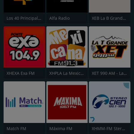
Los 40 Principales
Alfa Radio
XEB La B Grande 1220 AM
XHEXA Exa FM
XHPLA La Mexicana - Aguascalientes
XET 990 AM - La T Grande
Match FM
Máxima FM
XHMM-FM Stereo Cien 100.1