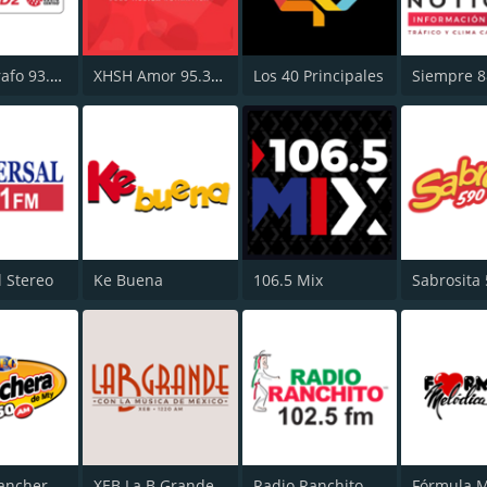
El Fonógrafo 93.7 FM HD2
XHSH Amor 95.3 FM
Los 40 Principales
l Stereo
Ke Buena
106.5 Mix
Sabrosita
XEG La Ranchera de Monterrey
XEB La B Grande 1220 AM
Radio Ranchito
Fórmula M