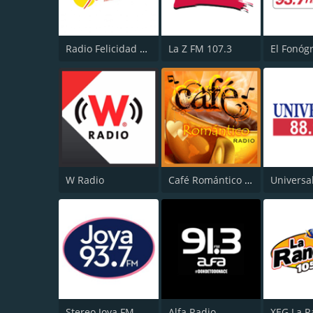
Radio Felicidad 1180 AM
La Z FM 107.3
W Radio
Café Romántico Radio
Universa
Stereo Joya FM
Alfa Radio