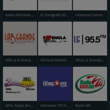
Radio Felicidad 1180 AM
El Fonógrafo 93.7 FM HD2
Universal Stereo
XEB La B Grande 1220 AM
Fórmula Melódica
XELG La Grande 680 AM
XENL Radio Recuerdo
Horizonte 107.9 FM
Radio Mil