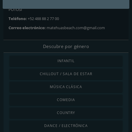
Dirección:
Betancourt #412 zona centro matehuala SAN LUIS
POTOSI
Teléfono:
+52 488 88 2 77 00
Correo electrónico:
matehuasbeach.com@gmail.com
Descubre por género
INFANTIL
CHILLOUT / SALA DE ESTAR
MÚSICA CLÁSICA
COMEDIA
COUNTRY
DANCE / ELECTRÓNICA