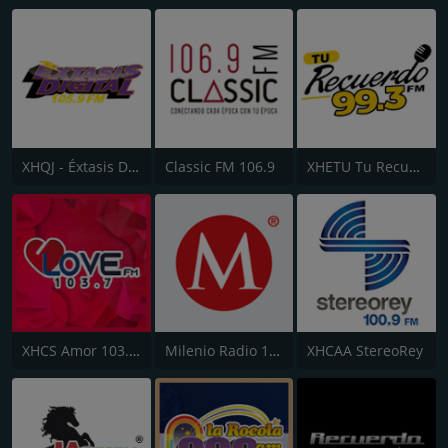
XHQJ - Éxtasis Digital Guadalajara
Classic FM 106.9
XHETU Tu Recuerdo FM 99.3
XHCS Amor 103.7 FM
Milenio Radio 103.7
XHCAA StereoRey