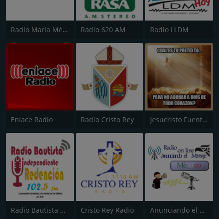
Radio Maria México
Radio 620 AM
Radio LLDM
Enlace Radio
Radio Cristo Rey
Jesucristo Fuente de Vida
Radio Bautista Redencion
Cristo Rey Radio
Anunciando el Mensaje.