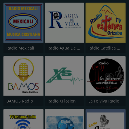
Radio Mexicali
Radio Água De Vida
Rádio Católica Orizaba
BAMOS Radio
Radio XPlosion
La Fe Viva Radio