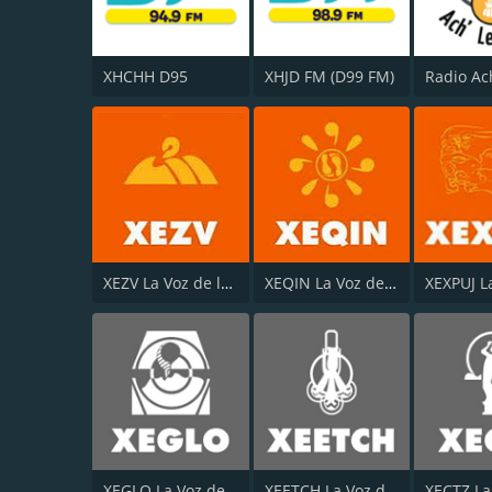
XHCHH D95
XHJD FM (D99 FM)
XEZV La Voz de la Montaña
XEQIN La Voz del Valle
XEGLO La Voz de la Sierra Juárez
XEETCH La Voz de los Tres Ríos