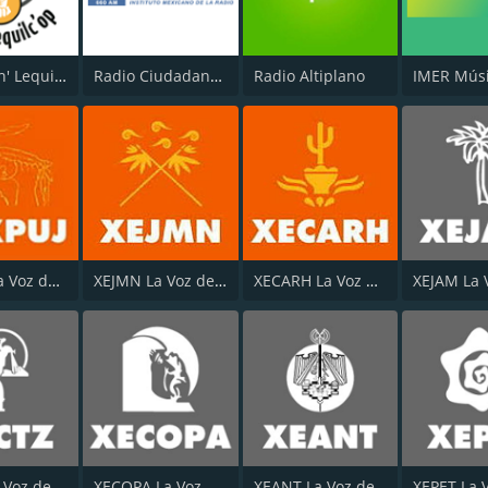
Radio Ach' Lequilc'op
Radio Ciudadana 660
Radio Altiplano
XEXPUJ La Voz del Corazón de la selva
XEJMN La Voz de los Cuatro Pueblos 750 AM
XECARH La Voz del Pueblo Hñahñu
XECTZ La Voz de la Sierra Norte
XECOPA La Voz de los Vientos
XEANT La Voz de las Huastecas