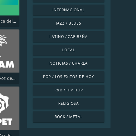
INTERNACIONAL
IMER Música del Mundo
JAZZ / BLUES
LATINO / CARIBEÑA
LOCAL
NOTICIAS / CHARLA
POP / LOS ÉXITOS DE HOY
XEJAM La Voz de la Costa Chica
R&B / HIP HOP
RELIGIOSA
ROCK / METAL
XEPET La Voz de los Mayas