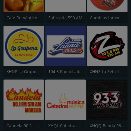
Café Romántico Radio
Sabrosita 590 AM
Cumbias Inmortales Radio
XHNP La Grupera 89.3 FM
104.5 Radio Latina
XHNZ La Zeta 103.5 FM
Candela 90.1 - Morelia
XHQL Catedral de la Música
XHQQ Banda 93.3 FM