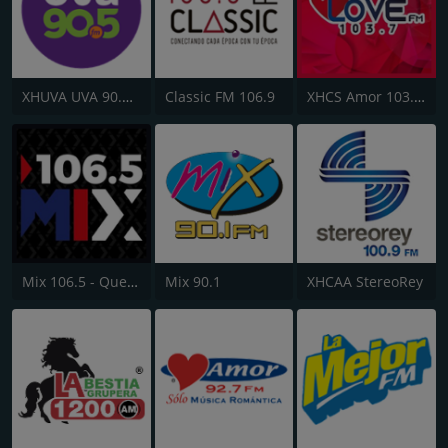
XHUVA UVA 90.5 FM
Classic FM 106.9
XHCS Amor 103.7 FM
Mix 106.5 - Querétaro
Mix 90.1
XHCAA StereoRey