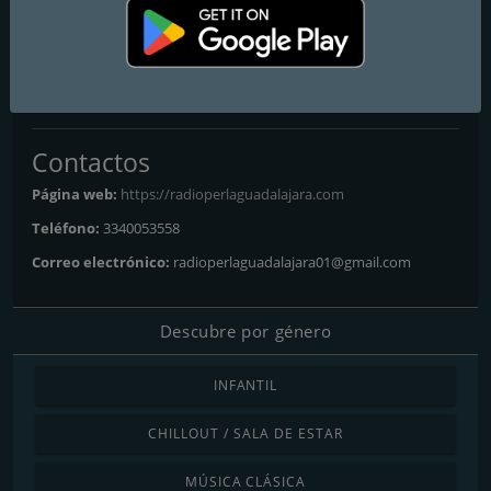
Radio Perla Guadalajara
Tu radio, tu voz, tu estilo
música las 24 horas
Contactos
Página web:
https://radioperlaguadalajara.com
Teléfono:
3340053558
Correo electrónico:
radioperlaguadalajara01@gmail.com
Descubre por género
INFANTIL
CHILLOUT / SALA DE ESTAR
MÚSICA CLÁSICA