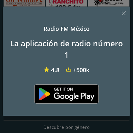
XEB La B Grande 1220 AM
Radio Ranchito
Fórmula Melódica
Radio FM México
La aplicación de radio número
Radio Sepa
1
Frecuencias FM
4.8
+500k
Reynosa
: Online
Contactos
Página web:
https://radiosepa.com/
Correo electrónico:
cabinaradiosepa@gmail.com
Descubre por género