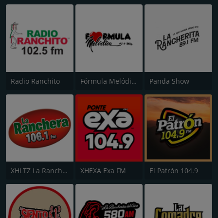
Radio Ranchito
Fórmula Melódica
Panda Show
XHLTZ La Ranchera 106.1 FM
XHEXA Exa FM
El Patrón 104.9