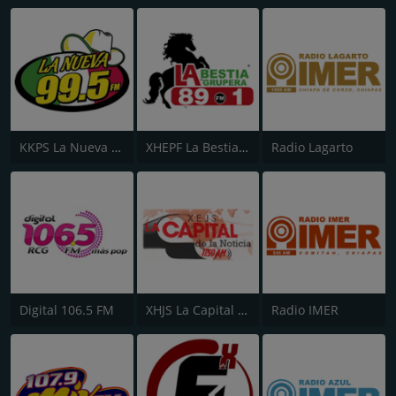
KKPS La Nueva 99.5 FM
XHEPF La Bestia Grupera - Ensenada
Radio Lagarto
Digital 106.5 FM
XHJS La Capital de la Noticia
Radio IMER