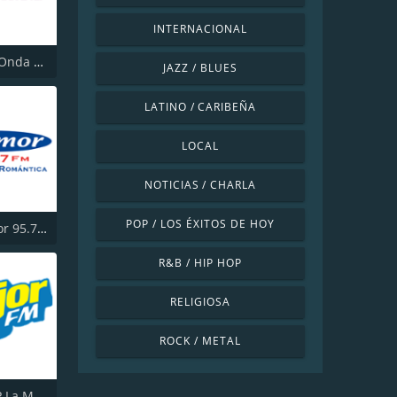
INTERNACIONAL
La Buena Onda 101.9
JAZZ / BLUES
LATINO / CARIBEÑA
LOCAL
NOTICIAS / CHARLA
POP / LOS ÉXITOS DE HOY
XHMY Amor 95.7 FM
R&B / HIP HOP
RELIGIOSA
ROCK / METAL
XHXP/XEXP La Mejor - Tuxtepec