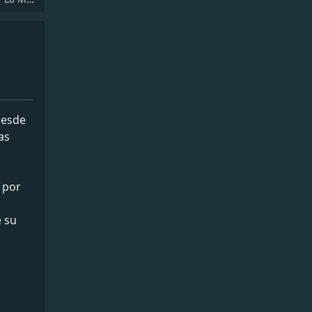
desde
as
e por
e su