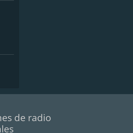
nes de radio
ales