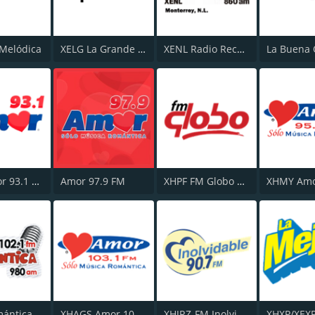
Melódica
XELG La Grande 680 AM
XENL Radio Recuerdo
XHPI Amor 93.1 FM
Amor 97.9 FM
XHPF FM Globo 101.9
KHJK Romántica - Ciudad Delicias
XHAGS Amor 103.1 FM
XHJRZ-FM Inolvidable