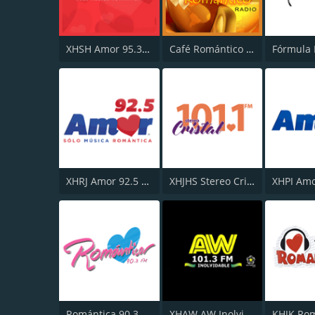
XHSH Amor 95.3 FM
Café Romántico Radio
Fórmula 
XHRJ Amor 92.5 FM
XHJHS Stereo Cristal 101.1 FM
Romántica 90.3 FM
XHAW AW Inolvidable 101.3