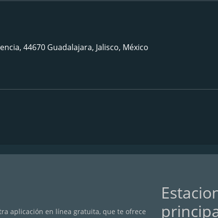
encia, 44670 Guadalajara, Jalisco, México
Estacio
princip
a aplicación en línea gratuita, que te ofrece