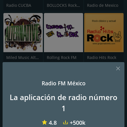
Radio CUCBA
BOLLOCKS Rock & Metal Radio
Radio de Mexico
Miled Music Alternativo
Rolling Rock FM
Radio Hits Rock
Radio FM México
La aplicación de radio número
1
Radio UPN Zacatecas
Fonoteca Dena
Monkey Cap Radio
4.8
+500k