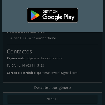
SanLuiSonora
Todo San Luis en un solo lugar!
Capsulas, Negocios, Eventos y Ofertas en San Luis Río Colorado
Frecuencias FM
San Luis Río Colorado
: Online
Contactos
Página web:
https://sanluisonora.com/
Teléfono:
01 653 111 5128
Correo electrónico:
quimeranetwork@gmail.com
Descubre por género
INFANTIL