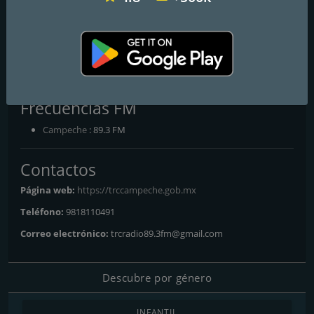
contemporáneo al integrar las plataformas digitales y ofrecer
acceso a sus programas en formato multiplataforma. Desde la
capital campechana, TRC Radio 89.3 FM trabaja día a día para ser
un referente de calidad en la radiodifusión pública, destacando
por su compromiso con el bienestar y la formación de una
sociedad informada y participativa.
Frecuencias FM
Campeche
: 89.3 FM
Contactos
Página web:
https://trccampeche.gob.mx
Teléfono:
9818110491
Correo electrónico:
trcradio89.3fm@gmail.com
Descubre por género
INFANTIL