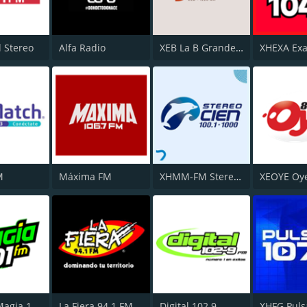
l Stereo
Alfa Radio
XEB La B Grande 1220 AM
XHEXA Ex
M
Máxima FM
XHMM-FM Stereo Cien 100.1
XEOYE Oye
XHUNO Magia 101 FM
La Fiera 94.1 FM
Digital 102.9