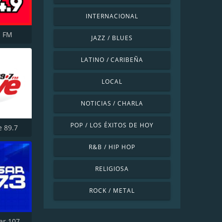
INTERNACIONAL
a FM
JAZZ / BLUES
LATINO / CARIBEÑA
LOCAL
NOTICIAS / CHARLA
POP / LOS ÉXITOS DE HOY
 89.7
R&B / HIP HOP
RELIGIOSA
ROCK / METAL
XHFG Pulsar 107.3 FM