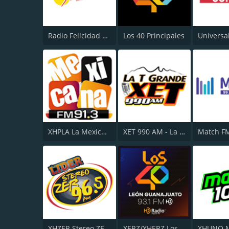
Radio Felicidad 1180 AM
Los 40 Principales
Universa
XHPLA La Mexicana - Aguascalientes
XET 990 AM - La T Grande
Match F
XHZER Stereo ZER 96.5
XERZ/XHERZ Los 40 Principales - León