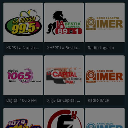
KKPS La Nueva 99.5 FM
XHEPF La Bestia Grupera - Ensenada
Radio Lagarto
Digital 106.5 FM
XHJS La Capital de la Noticia
Radio IMER