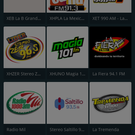
XEB La B Grande 1220 AM
XHPLA La Mexicana - Aguascalientes
XET 990 AM - La T Grande
XHZER Stereo ZER 96.5
XHUNO Magia 101 FM
La Fiera 94.1 FM
Radio Mil
Stereo Saltillo 93.5
La Tremenda