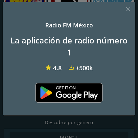
Radio FM México
KVLY Mix 107.9 FM
eXponente Radio
Radio Azul
La aplicación de radio número
XHMIL La Nueva
1
Frecuencias FM
4.8
+500k
Los Mochis
: 90.1 FM
Contactos
Página web:
https://vivalanoticia.com/
Descubre por género
INFANTIL