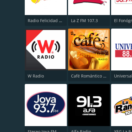
Radio Felicidad 1180 AM
La Z FM 107.3
W Radio
Café Romántico Radio
Universa
Stereo Joya FM
Alfa Radio