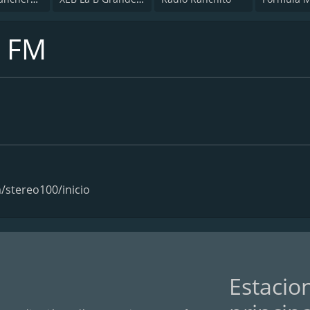
3 FM
/stereo100/inicio
Estacio