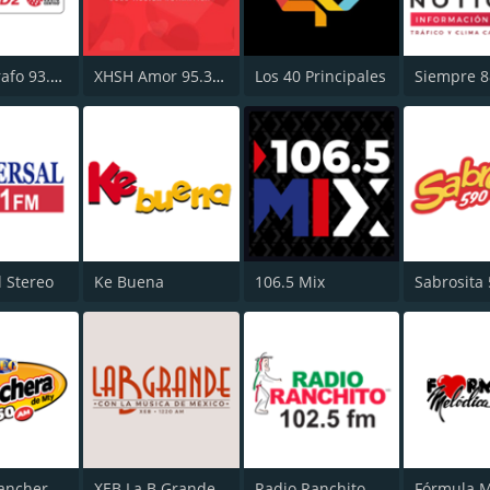
El Fonógrafo 93.7 FM HD2
XHSH Amor 95.3 FM
Los 40 Principales
l Stereo
Ke Buena
106.5 Mix
Sabrosita
XEG La Ranchera de Monterrey
XEB La B Grande 1220 AM
Radio Ranchito
Fórmula M