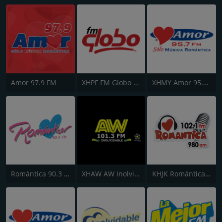
Amor 97.9 FM
XHPF FM Globo 101.9
XHMY Amor 95.7 FM
Romántica 90.3 FM
XHAW AW Inolvidable 101.3
KHJK Romántica - Ciudad Delicias