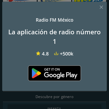
Radio FM México
XHAGS Amor 103.1 FM
XHJRZ-FM Inolvidable
XHXP/XEXP La Mejor - Tuxtepec
La aplicación de radio número
XHYU Amor 100.1 FM
1
Frecuencias FM
4.8
+500k
Mérida
: 100.1 FM
Contactos
Página web:
https://webprod.sipse.com.mx:8000/stream/1
Descubre por género
INFANTIL