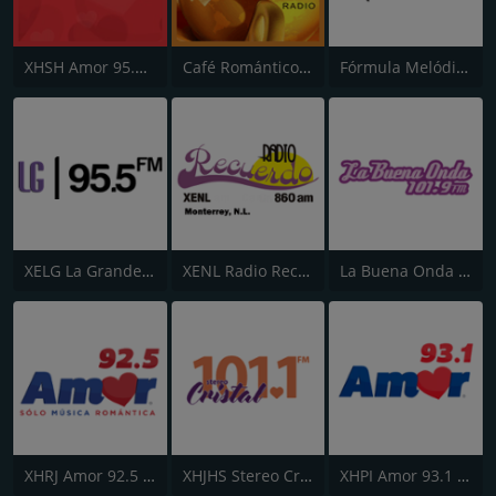
XHSH Amor 95.3 FM
Café Romántico Radio
Fórmula Melódica
XELG La Grande 680 AM
XENL Radio Recuerdo
La Buena Onda 101.9
XHRJ Amor 92.5 FM
XHJHS Stereo Cristal 101.1 FM
XHPI Amor 93.1 FM